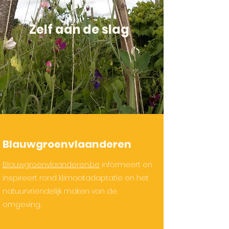
Zelf aan de slag
Blauwgroenvlaanderen
Blauwgroenvlaanderen.be
informeert en
inspireert rond klimaatadaptatie en het
natuurvriendelijk maken van de
omgeving.