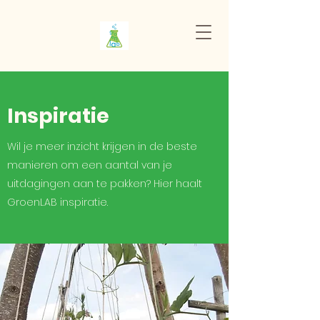
Inspiratie
Wil je meer inzicht krijgen in de beste
manieren om een aantal van je
uitdagingen aan te pakken? Hier haalt
GroenLAB inspiratie.