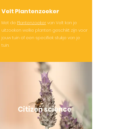
Velt Plantenzoeker
Met de
Plantenzoeker
van Velt kan je
uitzoeken welke planten geschikt zijn voor
jouw tuin of een specifiek stukje van je
tuin.
Citizen science