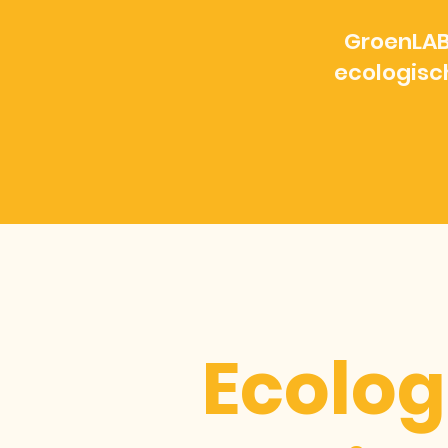
GroenLAB
ecologisc
Ecolog