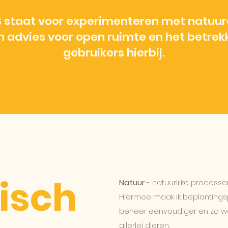
 staat voor experimenteren met natuur
h advies voor open ruimte en het betrek
gebruikers hierbij.
isch
Natuur
- natuurlijke processe
Hiermee maak ik beplantings
beheer eenvoudiger en zo wor
allerlei dieren.