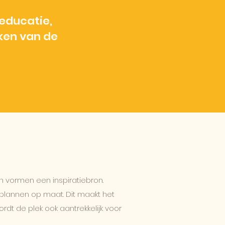
educatie,
ken van de
n vormen een inspiratiebron.
plannen op maat. Dit maakt het
dt de plek ook aantrekkelijk voor