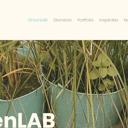
GroenLAB
Diensten
Portfolio
Inspiratie
N
enLAB