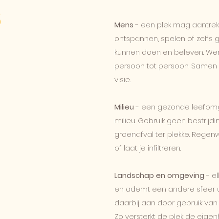
s
Mens
- een plek mag aantrekkeli
ontspannen, spelen of zelfs g
kunnen doen en beleven. Wen
persoon tot persoon. Samen
visie.
Milieu
- een gezonde leefomg
milieu. Gebruik geen bestrij
groenafval ter plekke. Regen
of laat je infiltreren.
Landschap en omgeving
- el
en ademt een andere sfeer uit
daarbij aan door gebruik va
Zo versterkt de plek de eige